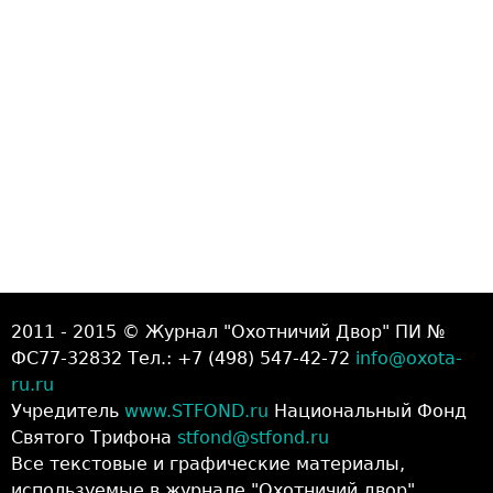
2011 - 2015 © Журнал "Охотничий Двор" ПИ №
ФС77-32832 Тел.: +7 (498) 547-42-72
info@oxota-
ru.ru
Учредитель
www.STFOND.ru
Национальный Фонд
Святого Трифона
stfond@stfond.ru
Все текстовые и графические материалы,
используемые в журнале "Охотничий двор"