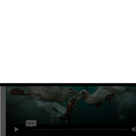
Photographer of the Year 2015) за снимок охоты
бакланов. Чемпионский кадр был снят в море, воз
Шетландских островов.
Особенный интерес представляет короткий филь
посвящённый этой подводной фотоохоте.