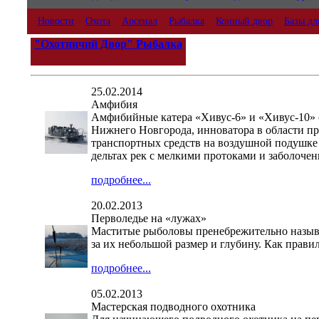
Новости
Охота
Арсенал
Рыбалка
Конный двор
Базы дл
"Охотничий Двор" Рыбалка
25.02.2014
Амфибия
Амфибийные катера «Хивус-6» и «Хивус-10» 
Нижнего Новгорода, инноватора в области п
транспортных средств на воздушной подушке 
дельтах рек с мелкими протоками и заболоче
подробнее...
20.02.2013
Перволедье на «лужах»
Маститые рыболовы пренебрежительно назыв
за их небольшой размер и глубину. Как прави
подробнее...
05.02.2013
Мастерская подводного охотника