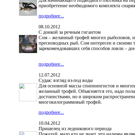
Для начинающего подводного охотника на перв
приобретение необходимого комплекта снаряж
подробнее...
08.10.2012
С донкой за речным гигантом
Сом – желанный трофей многих рыболовов, и н
пресноводных рыб. Сом интересен и своими 
зарекомендовавших себя способов ловли – дон
подробнее...
12.07.2012
Судак: взгляд из-под воды
Для основной массы спиннингистов и многих
желанный трофей. Объясняется это, надо пол
достоинствами, но и широким распространени
многокилограммовый трофей.
подробнее...
10.04.2012
Пришелец из ледникового периода
Пожалуй, мало кто не знает, что налимы явл