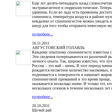
Еще лет десять-пятнадцать назад словосочета
экстравагантное и сюрреалистическое. Тепер
удивишь. Если во льду есть промоины достат
спиннинга, температура воздуха в районе нуля
невдалеке от спиннингистов можно увидеть и
шнур для того чтобы отправить невесомую му
подробнее...
16.11.2011
АВГУСТОВСКИЙ ГОЛАВЛЬ
Каждому опытному спиннингисту известны с
Эти сведения почерпываются из различной ры
личного опыта. Так, широко известно, что лу
России – это май – июнь. В этот период начи
рождается несметное количество насекомых, 
поднимается к поверхности и начинает жироват
спиннинговой приманкой в это время проще, ч
оказывается несколько иначе. И только тот, к
нескольких сезонов в течение нескольких лет 
подробнее...
20.10.2011
Щучий рай