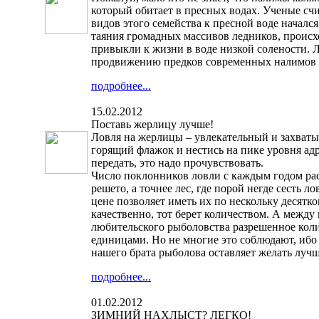
который обитает в пресных водах. Ученые сч
видов этого семейства к пресной воде начался
таяния громадных массивов ледников, проис
привыкли к жизни в воде низкой солености. 
продвижению предков современных налимов 
подробнее...
15.02.2012
Поставь жерлицу лучше!
Ловля на жерлицы – увлекательный и захват
горящий флажок и нестись на пике уровня адр
передать, это надо прочувствовать.
Число поклонников ловли с каждым годом ра
решето, а точнее лес, где порой негде сесть 
цене позволяет иметь их по нескольку десятков
качественно, тот берет количеством. А между
любительского рыболовства разрешенное кол
единицами. Но не многие это соблюдают, ибо 
нашего брата рыболова оставляет желать лучш
подробнее...
01.02.2012
ЗИМНИЙ НАХЛЫСТ? ЛЕГКО!