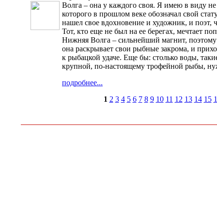
Волга – она у каждого своя. Я имею в виду не
которого в прошлом веке обозначал свой стату
нашел свое вдохновение и художник, и поэт, 
Тот, кто еще не был на ее берегах, мечтает по
Нижняя Волга – сильнейший магнит, поэтому и
она раскрывает свои рыбные закрома, и прихо
к рыбацкой удаче. Еще бы: столько воды, таки
крупной, по-настоящему трофейной рыбы, нужн
подробнее...
1
2
3
4
5
6
7
8
9
10
11
12
13
14
15