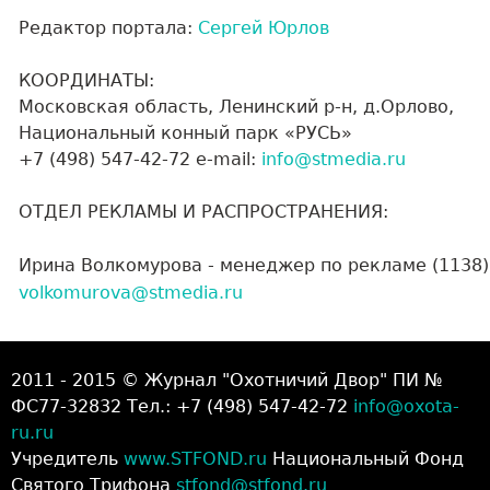
Редактор портала:
Сергей Юрлов
КООРДИНАТЫ:
Московская область, Ленинский р-н, д.Орлово,
Национальный конный парк «РУСЬ»
+7 (498) 547-42-72 e-mail:
info@stmedia.ru
ОТДЕЛ РЕКЛАМЫ И РАСПРОСТРАНЕНИЯ:
Ирина Волкомурова - менеджер по рекламе (1138)
volkomurova@stmedia.ru
2011 - 2015 © Журнал "Охотничий Двор" ПИ №
ФС77-32832 Тел.: +7 (498) 547-42-72
info@oxota-
ru.ru
Учредитель
www.STFOND.ru
Национальный Фонд
Святого Трифона
stfond@stfond.ru