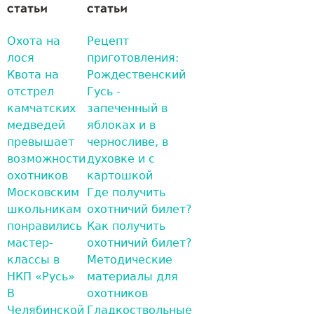
Охота на
Рецепт
лося
приготовления:
Квота на
Рождественский
отстрел
Гусь -
камчатских
запеченный в
медведей
яблоках и в
превышает
черносливе, в
возможности
духовке и с
охотников
картошкой
Московским
Где получить
школьникам
охотничий билет?
понравились
Как получить
мастер-
охотничий билет?
классы в
Методические
НКП «Русь»
материалы для
В
охотников
Челябинской
Гладкоствольные