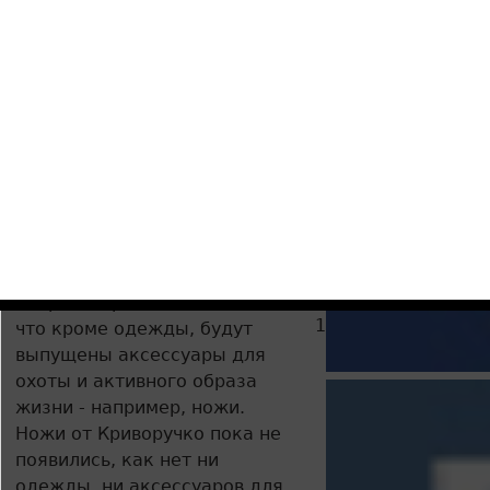
«Ростеха» Сергей Чемезов.
«Это будет одежда для
стрелкового спорта, для
охоты. Планируем выпустить
такую линейку одежды», -
сказал Чемезов.
Генеральный директор
концерна «Калашников»
Алексей Криворучко, до 2014
24.08.2023
Лучшие
года работавший
15.05.2016
Произв
директором
литературы
«Аэроэкспресса», сообщил,
15.05.2016
Воевод
что кроме одежды, будут
выпущены аксессуары для
охоты и активного образа
жизни - например, ножи.
Ножи от Криворучко пока не
появились, как нет ни
одежды, ни аксессуаров для