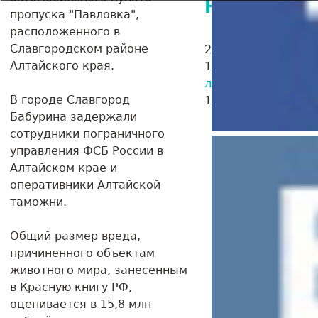
Новости:
пропуска "Павловка",
расположенного в
Славгородском районе
24.08.2023
Лучшие
Алтайского края.
15.05.2016
Произв
литературы
В городе Славгород
15.05.2016
Воевод
Бабурина задержали
сотрудники пограничного
управления ФСБ России в
Алтайском крае и
оперативники Алтайской
таможни.
Общий размер вреда,
причиненного объектам
животного мира, занесенным
в Красную книгу РФ,
оценивается в 15,8 млн