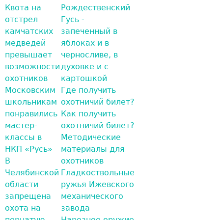
Квота на
Рождественский
отстрел
Гусь -
камчатских
запеченный в
медведей
яблоках и в
превышает
черносливе, в
возможности
духовке и с
охотников
картошкой
Московским
Где получить
школьникам
охотничий билет?
понравились
Как получить
мастер-
охотничий билет?
классы в
Методические
НКП «Русь»
материалы для
В
охотников
Челябинской
Гладкоствольные
области
ружья Ижевского
запрещена
механического
охота на
завода
пернатую
Нарезное оружие