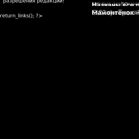
разрешения редакции!
return_links(); ?>