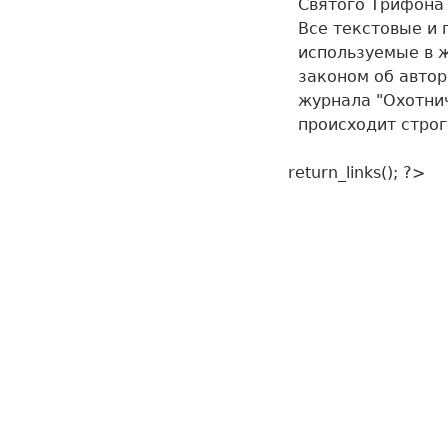
Святого Трифон
Все текстовые и
используемые в 
законом об авто
журнала "Охотнич
происходит стро
return_links(); ?>