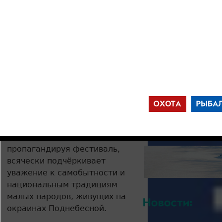
соколиная охота
Фотограф Кевин Фрайер
путешествия
посетил фестиваль
Китай
соколиной охоты в западном
J
Китае, в гористой местности
на стыке границ КНР,
Казахстана и России.
Китайские власти
поддерживают
традиционный для местных
жителей вид охоты.
Руководство КНР,
пропагандируя фестиваль,
всячески подчёркивает
уважение к самобытности и
национальным традициям
малых народов, живущих на
окраинах Поднебесной.