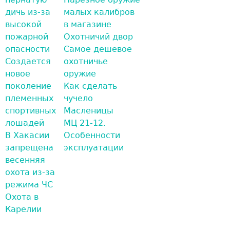
дичь из-за
малых калибров
высокой
в магазине
пожарной
Охотничий двор
опасности
Самое дешевое
Создается
охотничье
новое
оружие
поколение
Как сделать
племенных
чучело
спортивных
Масленицы
лошадей
МЦ 21-12.
В Хакасии
Особенности
запрещена
эксплуатации
весенняя
охота из-за
режима ЧС
Охота в
Карелии