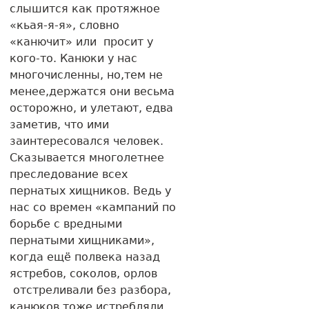
слышится как протяжное
«кьая-я-я», словно
«канючит» или просит у
кого-то. Канюки у нас
многочисленны, но,тем не
менее,держатся они весьма
осторожно, и улетают, едва
заметив, что ими
заинтересовался человек.
Сказывается многолетнее
преследование всех
пернатых хищников. Ведь у
нас со времен «кампаний по
борьбе с вредными
пернатыми хищниками»,
когда ещё полвека назад
ястребов, соколов, орлов
отстреливали без разбора,
канюков тоже истребляли