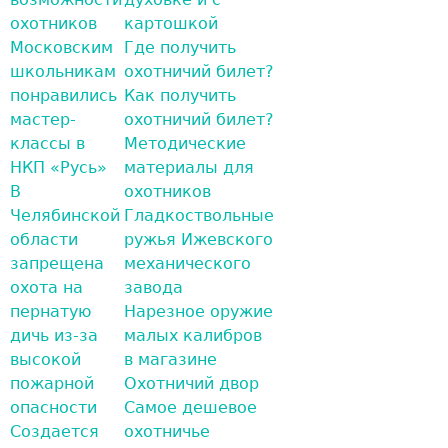
охотников
картошкой
Московским
Где получить
школьникам
охотничий билет?
понравились
Как получить
мастер-
охотничий билет?
классы в
Методические
НКП «Русь»
материалы для
В
охотников
Челябинской
Гладкоствольные
области
ружья Ижевского
запрещена
механического
охота на
завода
пернатую
Нарезное оружие
дичь из-за
малых калибров
высокой
в магазине
пожарной
Охотничий двор
опасности
Самое дешевое
Создается
охотничье