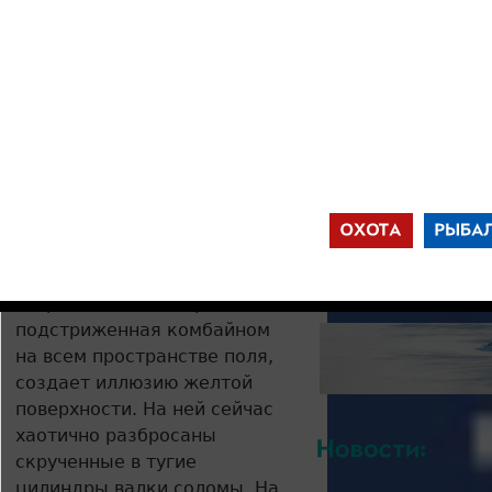
сообразительны, держатся
соколиная охота
осторожно, и
канюк
фотографировать их
фото
оказалось очень непросто.
J
Текст, фото: Вячеслав
Забугин
На убранном поле везде,
куда ни кинь взгляд, голо и
пустынно. Невысокая щетка
стерни, одинаково ровно
подстриженная комбайном
на всем пространстве поля,
создает иллюзию желтой
поверхности. На ней сейчас
хаотично разбросаны
скрученные в тугие
цилиндры валки соломы. На