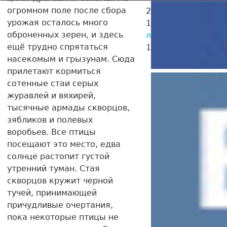
огромном поле после сбора
24.08.2023
Лучшие
урожая осталось много
15.05.2016
Произв
оброненных зерен, и здесь
литературы
ещё трудно спрятаться
15.05.2016
Воевод
насекомым и грызунам. Сюда
прилетают кормиться
сотенные стаи серых
журавлей и вяхирей,
тысячные армады скворцов,
зябликов и полевых
воробьев. Все птицы
посещают это место, едва
солнце растопит густой
утренний туман. Стая
скворцов кружит черной
тучей, принимающей
причудливые очертания,
пока некоторые птицы не