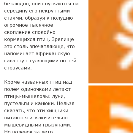
безлюдно, они спускаются на
середину его некрупными
стаями, образуя к полудню
огромное тысячное
скопление спокойно
кормящихся птиц. Зрелище
это столь впечатляюще, что
напоминает африканскую
саванну с гуляющими по ней
страусами.
Кроме названных птиц над
полем одиночками летают
птицы-мышеловы: луни,
пустельги и канюки. Нельзя
сказать, что эти хищники
питаются исключительно
мышевидными грызунами.
Но полевок за лето