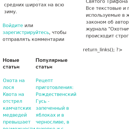
Святого Трифон
средних широтах на всю
Все текстовые и
зиму.
используемые в 
законом об авто
Войдите
или
журнала "Охотнич
зарегистрируйтесь
, чтобы
происходит стро
отправлять комментарии
return_links(); ?>
Охота на
Рецепт
лося
приготовления:
Квота на
Рождественский
отстрел
Гусь -
камчатских
запеченный в
медведей
яблоках и в
превышает
черносливе, в
возможности
духовке и с