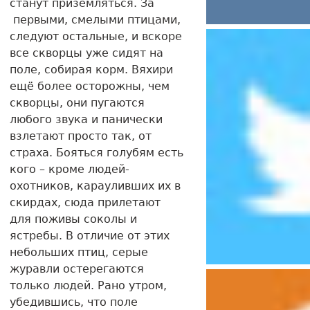
станут приземляться. За
первыми, смелыми птицами,
следуют остальные, и вскоре
все скворцы уже сидят на
поле, собирая корм. Вяхири
ещё более осторожны, чем
скворцы, они пугаются
любого звука и панически
взлетают просто так, от
страха. Бояться голубям есть
кого – кроме людей-
охотников, карауливших их в
скирдах, сюда прилетают
для поживы соколы и
ястребы. В отличие от этих
небольших птиц, серые
журавли остерегаются
только людей. Рано утром,
убедившись, что поле